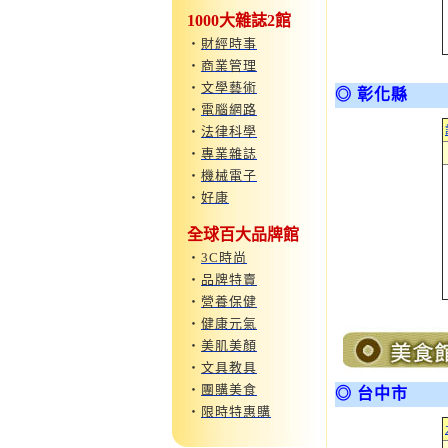
1000大雜誌2館
‧
財經時事
‧
商業管理
‧
文學藝術
◎ 彰化縣
‧
電腦網路
‧
法律科學
‧
專業雜誌
‧
機械電子
‧
好康
全球百大品牌館
‧
3C時尚
‧
品牌特賣
‧
營養保健
‧
健康元氣
‧
美肌美顏
‧
文具教具
‧
團購美食
◎ 台中市
‧
限時特惠購