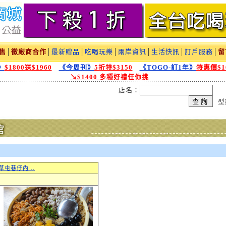
售
│
徵廠商合作
│
最新贈品
│
吃喝玩樂
│
兩岸資訊
│
生活快訊
│
訂戶服務
│
留
》
$1800送$1960
《今周刊》
5折特$3150
《TOGO-訂1年》
特惠價$1
↘$1400 多種好禮任你挑
店名：
型
草屯巷仔內 ..