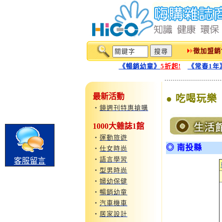
徵加盟銷
《暢銷幼童》
5折起!
《常春1年
最新活動
● 吃喝玩樂
‧
鏡週刊特惠搶購
1000大雜誌1館
‧
運動旅遊
◎ 南投縣
‧
仕女時尚
‧
語言學習
客服留言
‧
型男時尚
‧
婦幼保健
‧
暢銷幼童
‧
汽車機車
‧
居家設計