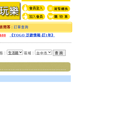
言問答
|
訂單查詢
600
《TOGO 泛遊情報-訂1年》
態：
區域：