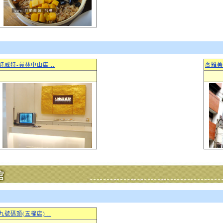
詩威特-員林中山店 ..
喬雅美
九號碼頭(五權店) ..