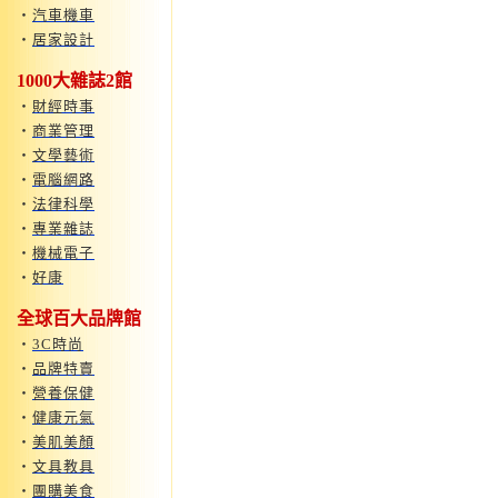
‧
汽車機車
‧
居家設計
1000大雜誌2館
‧
財經時事
‧
商業管理
‧
文學藝術
‧
電腦網路
‧
法律科學
‧
專業雜誌
‧
機械電子
‧
好康
全球百大品牌館
‧
3C時尚
‧
品牌特賣
‧
營養保健
‧
健康元氣
‧
美肌美顏
‧
文具教具
‧
團購美食