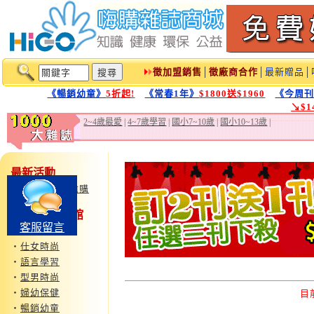
徵加盟銷售
│
徵廠商合作
│
最新贈品
│
《暢銷幼童》
5折起!
《常春1年》
$1800送$1960
《今周
↘$
2~4歲最愛
|
4~7歲學習
|
國小7~10歲
|
國小10~13歲
|
最新活動
‧
鏡週刊特惠搶購
1000大雜誌1館
客服留言
‧
運動旅遊
‧
仕女時尚
‧
語言學習
‧
型男時尚
‧
婦幼保健
目
‧
暢銷幼童