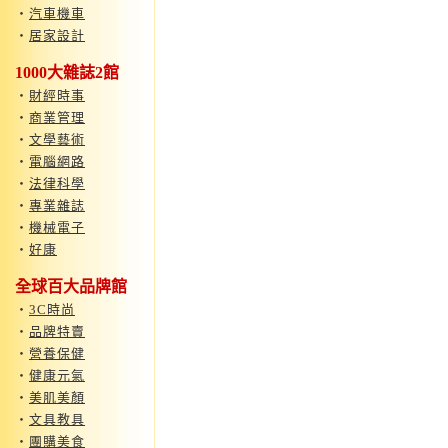
‧
汽車機車
‧
居家設計
1000大雜誌2館
‧
財經時事
‧
商業管理
‧
文學藝術
‧
電腦網路
‧
法律科學
‧
專業雜誌
‧
機械電子
‧
好康
全球百大品牌館
‧
3C時尚
‧
品牌特賣
‧
營養保健
‧
健康元氣
‧
美肌美顏
‧
文具教具
‧
團購美食