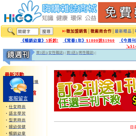
徵加盟銷售
│
徵廠商合作
│
最新贈品
│
《暢銷幼童》
5折起!
《常春1年》
$1800送$1960
《今周
↘$
買1送1(女性雜誌)
|
買1送1(男性雜誌)
|
最新活動
‧
鏡週刊特惠搶購
1000大雜誌1館
客服留言
‧
運動旅遊
‧
仕女時尚
‧
語言學習
‧
型男時尚
‧
婦幼保健
目
‧
暢銷幼童