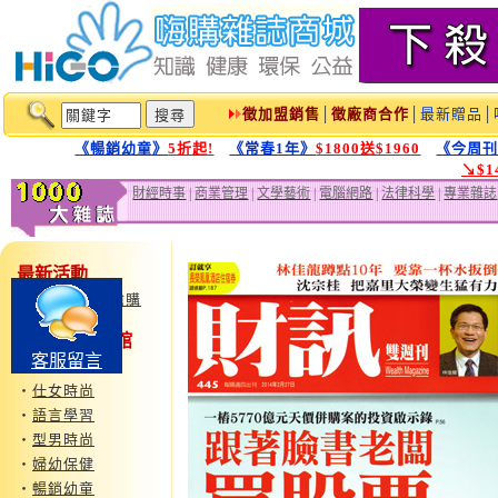
徵加盟銷售
│
徵廠商合作
│
最新贈品
│
《暢銷幼童》
5折起!
《常春1年》
$1800送$1960
《今周
↘$
財經時事
|
商業管理
|
文學藝術
|
電腦網路
|
法律科學
|
專業雜誌
最新活動
‧
鏡週刊特惠搶購
1000大雜誌1館
客服留言
‧
運動旅遊
‧
仕女時尚
‧
語言學習
‧
型男時尚
‧
婦幼保健
‧
暢銷幼童