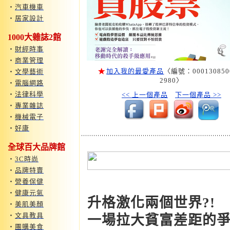
‧
汽車機車
‧
居家設計
1000大雜誌2館
‧
財經時事
‧
商業管理
★
加入我的最愛產品
〈編號：000130850
‧
文學藝術
2980〉
‧
電腦網路
‧
法律科學
<< 上一個產品
下一個產品 >>
‧
專業雜誌
‧
機械電子
‧
好康
全球百大品牌館
‧
3C時尚
‧
品牌特賣
‧
營養保健
‧
健康元氣
升格激化兩個世界?!
‧
美肌美顏
‧
文具教具
一場拉大貧富差距的
‧
團購美食