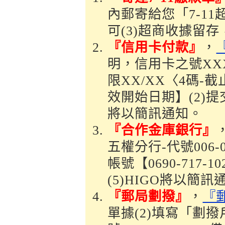
內郵寄給您「7-1
可(3)超商收據留
『信用卡付款』
，
明，信用卡之號XXX
限XX/XX〈4碼-
效開始日期】(2)提
將以簡訊通知。
『合作金庫銀行』
五權分行-代號006-
帳號【0690-717
(5)HIGO將以簡訊
『郵局劃撥』
，
『
單據(2)填寫「劃