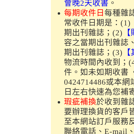
會晚2天收書
。
每期收件日
每種雜
常收件日期是：(1)
期出刊雜誌；(2)
【
容之當期出刊雜誌
期出刊雜誌；(3)
【
物流時間內收到；(
件。如未如期收書
0424714486
日左右快速為您補
瑕疵補換
於收到雜
要辦理換貨的客戶皆需
至本網站訂戶服務
聯絡電話、E-mai