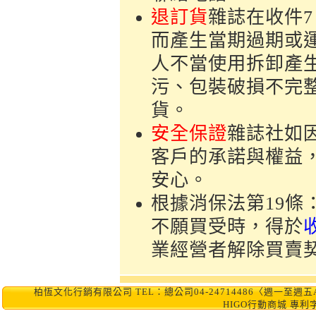
退訂貨
雜誌在收件
而產生當期過期或
人不當使用拆卸產
污、包裝破損不完
貨。
安全保證
雜誌社如
客戶的承諾與權益
安心。
根據消保法第19
不願買受時，得於
業經營者解除買賣
柏恆文化行銷有限公司 TEL：總公司04-24714486〈週一至週五AM10:0
HIGO行動商城 專利