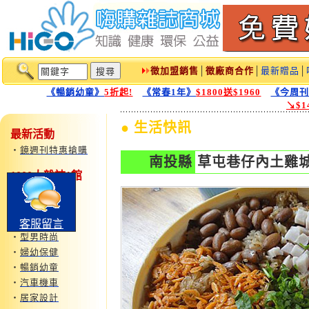
徵加盟銷售
│
徵廠商合作
│
最新贈品
│
《暢銷幼童》
5折起!
《常春1年》
$1800送$1960
《今周
↘$
● 生活快訊
最新活動
‧
鏡週刊特惠搶購
南投縣
草屯巷仔內土雞
1000大雜誌1館
‧
運動旅遊
‧
仕女時尚
‧
語言學習
客服留言
‧
型男時尚
‧
婦幼保健
‧
暢銷幼童
‧
汽車機車
‧
居家設計