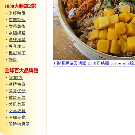
1000大雜誌2館
‧
財經時事
‧
商業管理
‧
文學藝術
‧
電腦網路
‧
法律科學
‧
專業雜誌
‧
機械電子
‧
好康
1.影音網站及地圖
2.FB粉絲團
3.youtub
全球百大品牌館
‧
3C時尚
‧
品牌特賣
‧
營養保健
‧
健康元氣
‧
美肌美顏
‧
文具教具
‧
團購美食
‧
限時特惠購